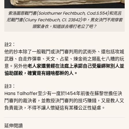
索洛圖恩戰鬥書(Solothurner Fechtbuch, Cod.S.554)和克呂
尼戰鬥書(Cluny Fechtbuch, Cl. 23842)中，男女決鬥不用穿套
頭緊身衣，知道該去哪打老公了吧？
註2：
他的抄本除了一般戰鬥或決鬥審判用的武術外、還包括攻城
武器、自走炸彈車、天文、占星、煉金術之類亂七八糟的玩
意。另外他
老人家還曾經在法庭上承認自己受雇綁架別人並
協助謀殺，確實是有錢啥都幹的人。
註3：
Hans Talhoffer至少有一度於1454年前後在蘇黎世擔任決
鬥審判的裁決者，並教授決鬥審判的技巧賺錢，又是教人又
負責裁決，不得不讓人懷疑這有某種公正性疑慮。
延伸閱讀