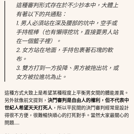
這種審判形式存在於不少抄本中，大體上
有著以下的共通點：
1. 男人必須站在深及腰部的坑中，空手或
手持棍棒（也有懶得挖坑，直接要男人站
在一個籃子裡）。
2. 女方站在地面，手持包裹著石塊的軟
布。
3. 雙方打到一方投降、男方被拖出坑，或
女方被拉進坑為止。
這種方式大致上是希望某種程度上平衡男女間的體能差異。
另外就像前文提到，
決鬥審判是自由人的權利，但不代表中
世紀人希望天天打死人
，所以平民間的決鬥審判經常是設計
得很不方便，很難暢快順心的打死對手。當然大家最關心的
問題……