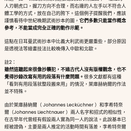
人刃朝虎口，握刀方向不合理，而右邊的人左手以不符合人
體工學的方式，放在自己的胯下。這個例子提醒我們，應該
謹慎看待中世紀晚期武術抄本的圖，
它們多數只能當作概念
參考，不能當成完全正確的動作示範。
這點在日耳曼武術抄本中比義大利武術更嚴重些，部分原因
是透視法等繪畫技法比較晚傳入中歐和北歐。
註2：
雖然這聽起來很像抄襲犯，不過古代人沒有版權觀念，也不
覺得抄錄改寫有用的段落有什麼問題。
很多文獻都有這種
「看到有用段落就整段搬來用」的情況，萊庫赫納爾的作法
並不特殊。
由於萊庫赫納爾（ Johannes Lecküchner ）和李希特奈
爾（Johannes Liechtnauer ）兩人名字和招式的相似性，
在古早年代曾經有假設兩人實為同一人的說法。此說基本已
經被證偽，主要是兩人推定的活動時間有落差，李希特奈爾