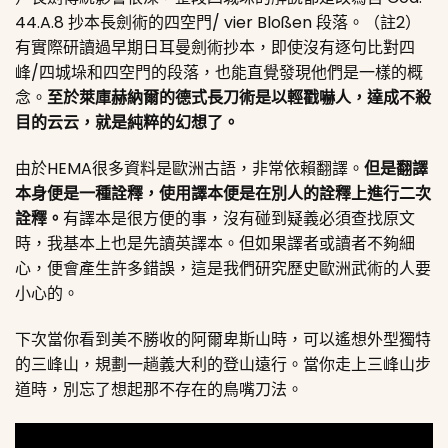
44.A.8 抄本長劍術的四空門/ vier Bloßen 段落。（註2）
有實際研讀過早期日耳曼劍術抄本，即使沒有逐句比對四
峰/四城垛和四空門的段落，也能直覺發現他們是一樣的概
念。
至於萊庫赫納爾的德式長刀術是以輕戳嚇人，達成不殺
目的云云，就是純粹的幻想了。
由於HEMA很多資料是歐洲古語，非常依賴翻譯。
但是翻譯
本身便是一種詮釋，使用譯本便是在別人的詮釋上進行二次
詮釋。
有譯本是很方便的事，沒有碰到疑義必須查找原文
時，我基本上也是先讀英譯本。但如果譯者或讀者不夠細
心，便會產生許多錯誤，這是我們研究歷史歐洲武術的人要
小心的。
下次當你看到美不勝收的阿爾卑斯山時，可以遙想外型獨特
的三峰山，規劃一趟義大利的登山遠行。當你走上三峰山步
道時，別忘了想起那不存在的鳥嘴刀法。