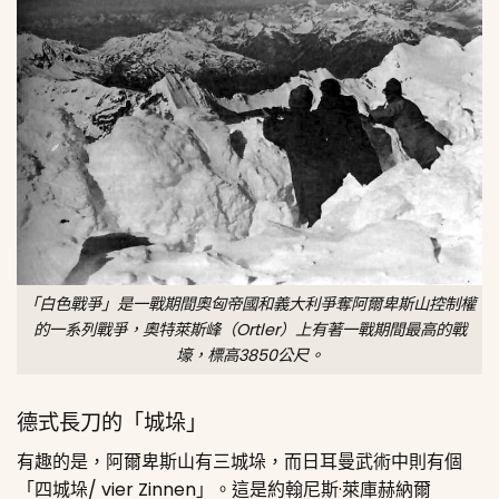
「白色戰爭」是一戰期間奧匈帝國和義大利爭奪阿爾卑斯山控制權
的一系列戰爭，奧特萊斯峰（Ortler）上有著一戰期間最高的戰
壕，標高3850公尺。
德式長刀的「城垛」
有趣的是，阿爾卑斯山有三城垛，而日耳曼武術中則有個
「四城垛/ vier Zinnen」。這是約翰尼斯·萊庫赫納爾