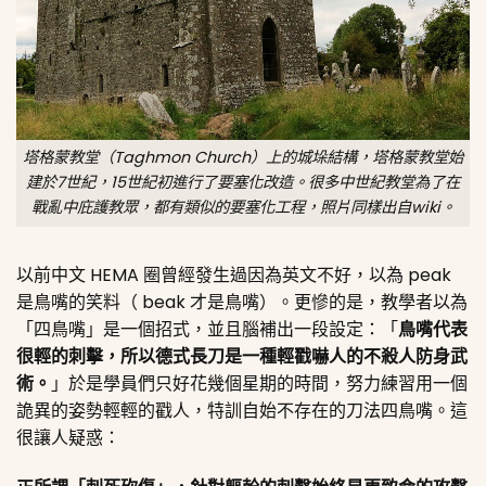
塔格蒙教堂（Taghmon Church）上的城垛結構，塔格蒙教堂始
建於7世紀，15世紀初進行了要塞化改造。很多中世紀教堂為了在
戰亂中庇護教眾，都有類似的要塞化工程，照片同樣出自wiki。
以前中文 HEMA 圈曾經發生過因為英文不好，以為 peak
是鳥嘴的笑料（ beak 才是鳥嘴）。更慘的是，教學者以為
「四鳥嘴」是一個招式，並且腦補出一段設定：「
鳥嘴代表
很輕的刺擊，所以德式長刀是一種輕戳嚇人的不殺人防身武
術。
」於是學員們只好花幾個星期的時間，努力練習用一個
詭異的姿勢輕輕的戳人，特訓自始不存在的刀法四鳥嘴。這
很讓人疑惑：