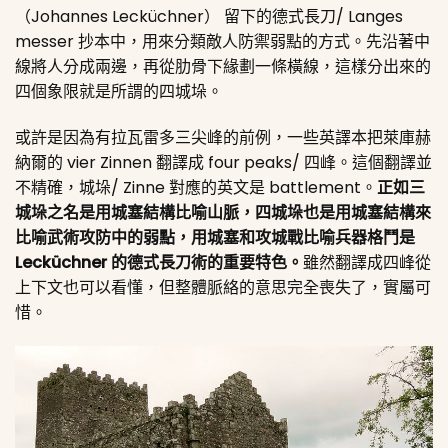
（Johannes Lecküchner） 留下的德式長刀/ Langes
messer 抄本中，用來分類敵人防禦弱點的方式。先沿著中
線將人分成兩邊，再從肋骨下緣劃一條橫線，這樣分出來的
四個象限就是所謂的四城垛。
或許是因為有拉瓦雷多三尖峰的前例，一些英譯本把萊庫赫
納爾的 vier Zinnen 翻譯成 four peaks/ 四峰。這個翻譯並
不精確，城垛/ Zinne 對應的英文是 battlement。
正如三
城垛之名是用城塞結構比喻山脈，四城垛也是用城塞結構來
比喻武術攻防中的弱點，用城塞和攻城戰比喻兵器格鬥是
Lecküchner 的德式長刀術的重要特色。
雖然翻譯成四峰從
上下文也可以看懂，但整體脈絡的意思完全喪失了，實屬可
惜。