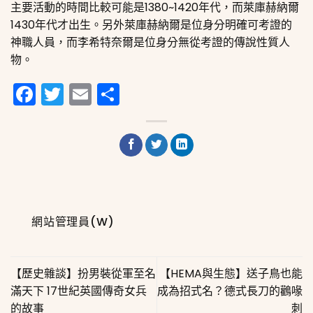
主要活動的時間比較可能是1380~1420年代，而萊庫赫納爾
1430年代才出生。另外萊庫赫納爾是位身分明確可考證的
神職人員，而李希特奈爾是位身分無從考證的傳說性質人
物。
Facebook
Twitter
Email
分
享
網站管理員(W)
【歷史雜談】扮男裝從軍至名
【HEMA與生態】送子鳥也能
滿天下 17世紀英國傳奇女兵
成為招式名？德式長刀的鸛喙
的故事
刺