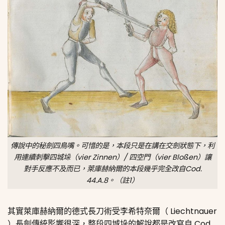
傳說中的秘劍四鳥嘴。可惜的是，本段只是在講在交劍狀態下，利
用連續刺擊四城垛（vier Zinnen）/ 四空門（vier Bloßen）讓
對手反應不及而已，萊庫赫納爾的本段幾乎完全改自Cod.
44.A.8。（註1）
其實萊庫赫納爾的德式長刀術受李希特奈爾（ Liechtnauer
）長劍傳統影響很深，整段四城垛的解說都是改寫自 Cod.