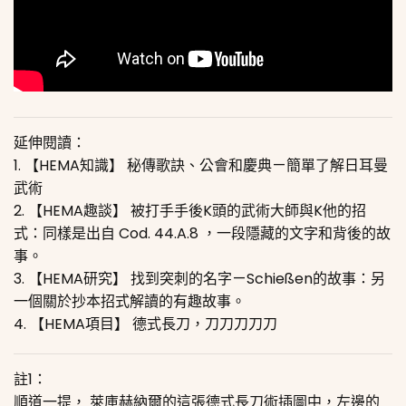
延伸閱讀：
1.
【HEMA知識】 秘傳歌訣、公會和慶典 — 簡單了解日耳曼
武術
2.
【HEMA趣談】 被打手手後K頭的武術大師與K他的招
式
：同樣是出自 Cod. 44.A.8 ，一段隱藏的文字和背後的故
事。
3.
【HEMA研究】 找到突刺的名字 — Schießen的故事
：另
一個關於抄本招式解讀的有趣故事。
4.
【HEMA項目】 德式長刀，刀刀刀刀刀
註1：
順道一提， 萊庫赫納爾的這張德式長刀術插圖中，左邊的