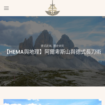
Skip
to
content
德式武術
,
歷史研究
【HEMA與地理】阿爾卑斯山與德式長刀術