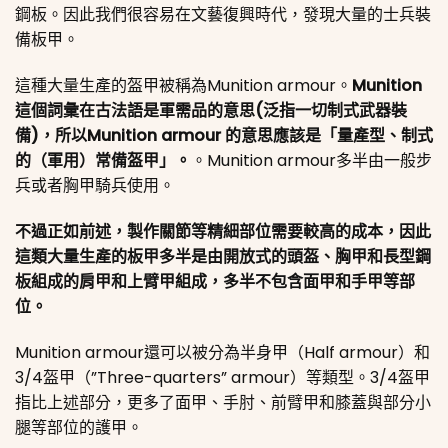
鋼板。因此我們很容易在文藝復興時代，發現大量的士兵裝
備板甲。
這種大量生產的盔甲被稱為Munition armour。
Munition
這個詞彙在古法語是軍需品的意思(泛指一切制式武器裝
備)，所以Munition armour 的意思應該是「量產型、制式
的（軍用）常備盔甲」。
。Munition armour多半由一般步
兵或者胸甲騎兵使用。
不過正如前述，製作關節等精細部位需要較高的成本，因此
這類大量生產的板甲多半是由開放式的頭盔、胸甲和長型鋼
板組成的肩甲和上臂甲組成，多半不包含面甲和手甲等部
位。
Munition armour還可以被分為半身甲（Half armour）和
3/4盔甲（”Three-quarters” armour）等類型。3/4盔甲
指比上述部分，更多了面甲、手肘、前臂甲和膝蓋與部分小
腿等部位的護甲。