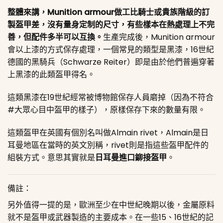
整體來講，Munition armour做工比騎士或貴族階級的訂
製盔甲差，沒有量身定制的尺寸，有些樣本在熱處理上不完
善，但配件多半可以互換。
生產完成後，Munition armour
會以上漆的方式保存處理，一個常見的類型是黑漆，16世紀
德國的黑騎兵（Schwarze Reiter）即是由於他們普遍穿著
上黑漆的此類盔甲得名。
這類黑漆在19世紀經常被博物館保存人員磨掉（因為不符合
#大眾心目中盔甲的樣子），原樣保存下來的數量有限。
這類盔甲在英國有個別名叫做Almain rivet，Almain是日
耳曼地區在當時的英文別稱，rivet則是指這些盔甲配件的
組裝方式。意思其實就是
日耳曼進口鉚接盔甲
。
備註：
另外值得一提的是，歐洲至少在中世紀晚期以後，金屬原料
就不是盔甲或武器製造的主要成本。在一些15、16世紀的記