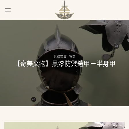
Skip
to
content
兵器鑑賞
,
戰史
【奇美文物】黑漆防禦鎧甲 — 半身甲