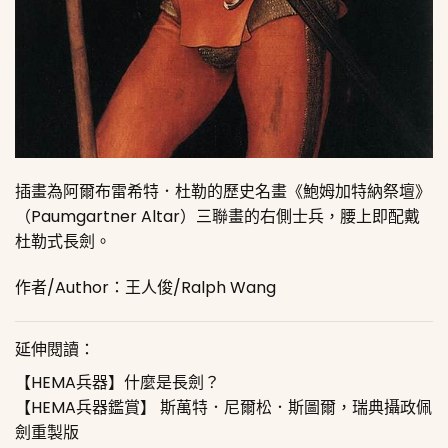
插畫為阿爾布雷希特．杜勒的歷史名畫《鮑姆加特納祭壇》
（Paumgartner Altar）三聯畫的右側士兵，腰上即配戴
杜勒式長劍。
作者/Author：王人俊/Ralph Wang
延伸閱讀：
【HEMA兵器】什麼是長劍？
【HEMA兵器鑑賞】 斯萬特．尼爾松．斯圖爾，瑞典攝政佩
劍重製版