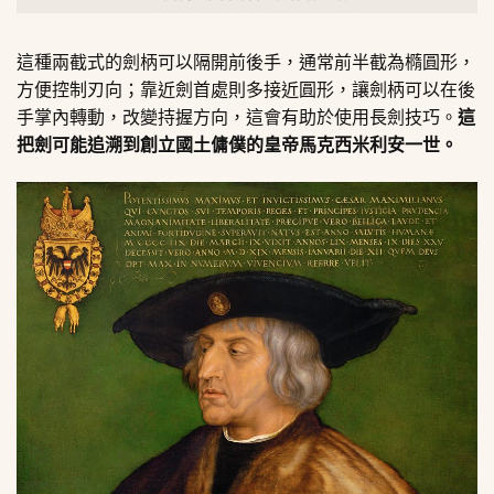
這種兩截式的劍柄可以隔開前後手，通常前半截為橢圓形，
方便控制刃向；靠近劍首處則多接近圓形，讓劍柄可以在後
手掌內轉動，改變持握方向，這會有助於使用長劍技巧。
這
把劍可能追溯到創立國土傭僕的皇帝馬克西米利安一世。