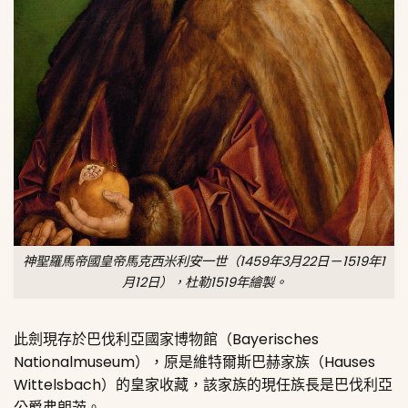
神聖羅馬帝國皇帝馬克西米利安一世（1459年3月22日 — 1519年1
月12日），杜勒1519年繪製。
此劍現存於巴伐利亞國家博物館（Bayerisches
Nationalmuseum），原是維特爾斯巴赫家族（Hauses
Wittelsbach）的皇家收藏，該家族的現任族長是巴伐利亞
公爵弗朗茨。