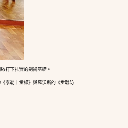
開啟打下扎實的劍術基礎。
的《泰勒十堂課》與羅沃斯的《步戰防