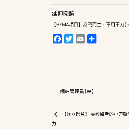
延伸閱讀
【HEMA項目】為戰而生，軍用軍刀(milit
Facebook
Twitter
Email
分
享
網站管理員(W)
【兵器影片】 零經驗者的小刀斬
力