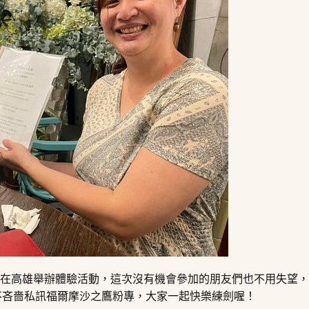
會繼續不定期在高雄舉辦體驗活動，這次沒有機會參加的朋友們也不用失
不吝嗇私訊
福爾摩沙之鷹粉專
，大家一起快樂練劍喔！