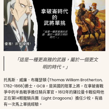
「這是一種更高雅的武器，屬於一個更文
明的時代。」
托馬斯．威廉．布羅瑟頓 (Thomas William Brotherton,
1782–1868)爵士，GCB，是英國的陸軍上將，在
拿破崙戰
爭
中的半島戰爭擔任騎兵軍官。1812年的薩拉曼卡戰役時他
正在第14輕龍騎兵團（Light Dragoons）擔任少校，有過
有一次馬上單挑經驗。