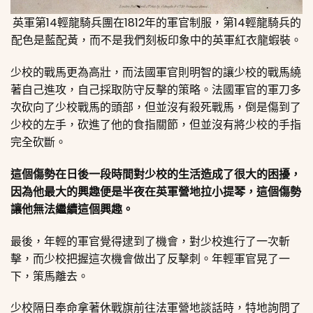
英軍第14輕龍騎兵團在1812年的軍官制服，第14輕龍騎兵的
配色是藍配黃，而不是我們刻板印象中的英軍紅衣龍蝦裝。
少校的戰馬更為高壯，而法國軍官則明智的讓少校的戰馬繞
著自己進攻，自己採取防守反擊的策略。法國軍官的軍刀多
次砍向了少校戰馬的頭部，但並沒有殺死戰馬，倒是傷到了
少校的左手，砍進了他的食指關節，但並沒有將少校的手指
完全砍斷。
這個傷勢在日後一段時間對少校的生活造成了很大的困擾，
因為他最大的興趣便是半夜在英軍營地拉小提琴，這個傷勢
讓他無法繼續這個興趣。
最後，年輕的軍官覺得逮到了機會，對少校進行了一次斬
擊，而少校把握這次機會做出了反擊刺。年輕軍官晃了一
下，策馬離去。
少校隔日奉命拿著休戰旗前往法軍營地談話時，特地詢問了