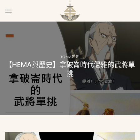
Skip
to
content
HEMA趣史
【HEMA與歷史】拿破崙時代優雅的武將單
挑