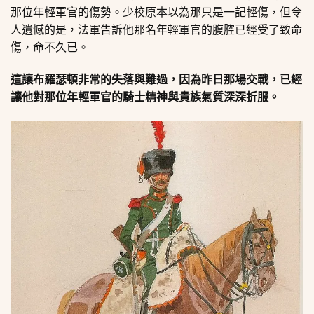
那位年輕軍官的傷勢。少校原本以為那只是一記輕傷，但令
人遺憾的是，法軍告訴他那名年輕軍官的腹腔已經受了致命
傷，命不久已。
這讓布羅瑟頓非常的失落與難過，因為昨日那場交戰，已經
讓他對那位年輕軍官的騎士精神與貴族氣質深深折服。