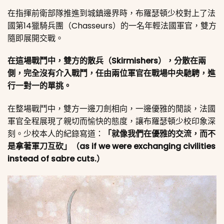
在指揮前衛部隊推進到城鎮邊界時，布羅瑟頓少校對上了法
國第14獵騎兵團（Chasseurs）的一名年輕法國軍官，雙方
隨即展開交戰。
在這場戰鬥中，雙方的散兵（Skirmishers），分散在兩
側，完全沒有介入戰鬥，任由兩位軍官在戰場中央馳騁，進
行一對一的單挑。
在整場戰鬥中，雙方一邊刀劍相向，一邊優雅的閒談，法國
軍官全程展現了親切而愉快的態度，讓布羅瑟頓少校印象深
刻。少校本人的紀錄寫道：
「就像我們在優雅的交流，而不
是拿著軍刀互砍」（as if we were exchanging civilities
instead of sabre cuts.）