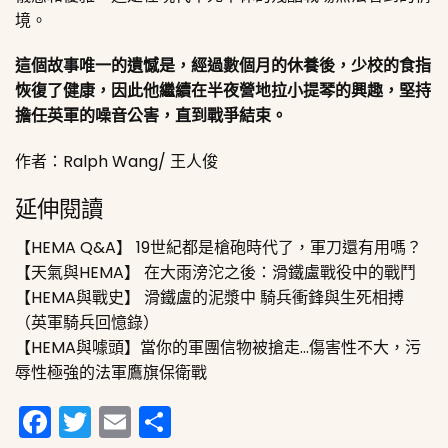
境。
這個故事唯一的遺憾是，經過數個月的休養後，少校的食指
恢復了健康，因此他繼續在半夜營地拉小提琴的興趣，堅持
擔任英軍的噪音公害，直到戰爭結束。
作者：Ralph Wang/ 王人俊
延伸閱讀
【HEMA Q&A】 19世紀都是槍砲時代了，軍刀還有用嗎？
【天氣與HEMA】 在大雨滂沱之後：滑鐵盧戰役中的戰鬥
【HEMA與戰史】 滑鐵盧的泥漿中 騎兵衝鋒與生死相搏
（英軍騎兵回憶錄）
【HEMA與噱頭】當你的軍團信物被搶走…傷害性不大，污
辱性極強的法軍鷹旗保衛戰
Facebook
Twitter
Email
分