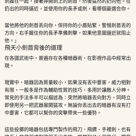
劍握在一起，接著擰開劍上的劍首，然後猛然的扔向他。在
扔出的同時逼近，並使用你的長矛或劍，看哪個最適合你。
當他將他的劍首丟向你，保持你的小盾貼緊，警惕劍首丟的
方向。右手握住你的長矛準備刺擊，如果他意圖逼近就阻止
他。」
飛天小劍首背後的道理
在各國武術中，普遍存在各種暗器術，在影視作品中經常出
現。
現實中，暗器因為質量較小，如果沒有丟中要害，威力相對
有限，一般多是作為輔助性質的技巧，多用於讓敵人分神。
常見的手法多半可以描述為：突然將暗器丟向對方，同時立
即使用另一把武器展開猛攻。無論你丟出去的暗器有沒有打
中要害，它都可以幫你的突擊帶來一些優勢。
這些投擲的暗器包括專門製作的飛刀、飛鏢、手裡劍，也有