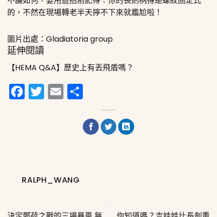
不論如何，要用這招前記得：你的長劍柄得是螺紋固定式
的，不然在現場轉老半天擰不下來就尷尬啦！
圖片出處：Gladiatoria group
延伸閱讀
【HEMA Q&A】歷史上有丟飛盾嗎？
Facebook
Twitter
Email
分
享
RALPH_WANG
決定鄭荷之戰的三場暴風 無
你知道嗎？吉娃娃比長劍重