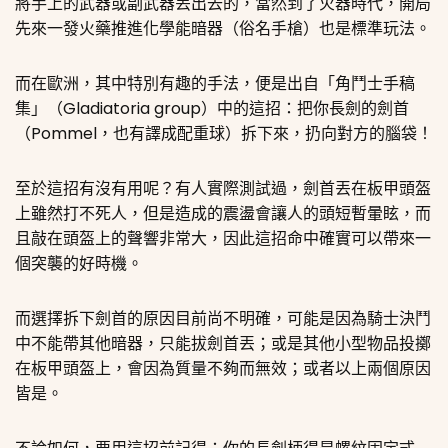
將手上的武器或副武器丟出去的，當然到了火器時代，開局
先來一發火藥推進化學能暗器（俗名手槍）也是標準玩法。
而在歐洲，其中特別有趣的手法，便是出自
「角鬥士手稿
集」（Gladiatoria group）
中的這招：把你長劍的劍首
（Pommel，也有譯成配重球）拆下來，扔向對方的腦袋！
至於這招有沒有用呢？有人實際測試過，劍首丟在板甲頭盔
上雖然打不死人，但是造成的震盪會讓人的頭短暫暈眩，而
且敲在頭盔上的聲響非常大，因此這招命中確實可以帶來一
個突襲的好時機。
而選擇拆下劍首的原因目前尚不明確，可能是因為騎士決鬥
中不能帶其他暗器，只能拔劍首丟；或是其他小型物品投擲
在板甲頭盔上，會因為質量不夠而無效；或者以上兩個原因
皆是。