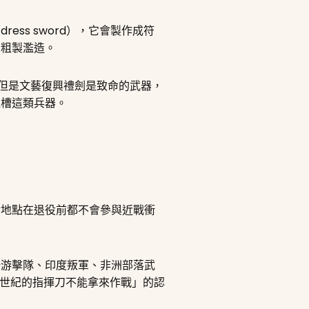
ss sword），它會製作成符
的粗製濫造。
但是文藝復興禮劍是致命的武器，
吐槽這類兵器。
紮地點在退役前都不會參與近戰衝
汗游擊隊、印度叛軍、非洲部落武
9世紀的指揮刀不能拿來作戰」的認