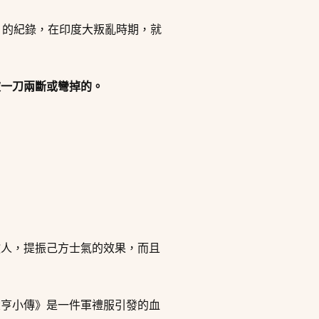
orce）的紀錄，在印度大叛亂時期，就
被一刀兩斷或彎掉的。
敵人，提振己方士氣的效果，而且
大亨小傳》是一件軍禮服引發的血