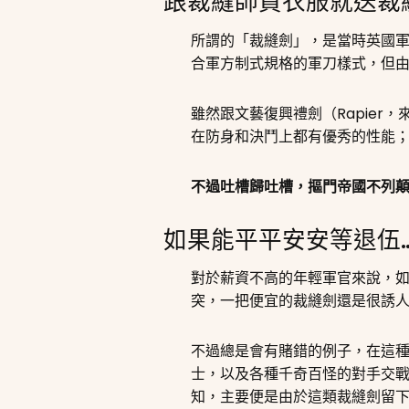
跟裁縫師買衣服就送裁
所謂的「裁縫劍」，是當時英國軍官
合軍方制式規格的軍刀樣式，但
雖然跟文藝復興禮劍（Rapier
在防身和決鬥上都有優秀的性能
不過吐槽歸吐槽，摳門帝國不列
如果能平平安安等退伍
對於薪資不高的年輕軍官來說，
突，一把便宜的裁縫劍還是很誘
不過總是會有賭錯的例子，在這
士，以及各種千奇百怪的對手交戰
知，主要便是由於這類裁縫劍留