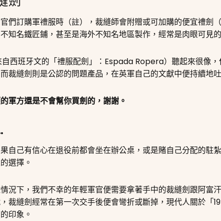
縫劍
們訂購軍禮服時（註），裁縫師會附贈或可加購的便宜禮劍（dre
由不知名鐵匠鋪，甚至是海外不知名地區製作，經常是肉眼可見
，來自西班牙文的「禮服配劍」：
Espada Ropera
）聽起來很像，
；而裁縫劍則是公認的問題產品，在英軍自己的文獻中便持續地
顛的軍方還是不會幫你買劍的，謝謝。
…
如果自己有信心在退役前都會坐在辦公桌，或是賭自己分配的駐
人的選擇。
種情況下，我們不幸的年輕軍官便需要拿著手中的裁縫劍跟阿富
，裁縫劍經常在第一次交手後便會彎折或斷掉，現代人關於「1
下的印象。