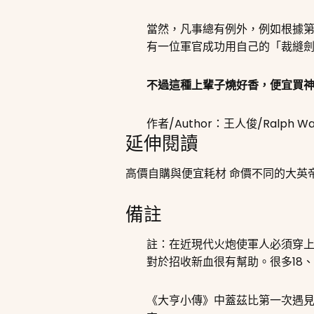
當然，凡事總有例外，例如根據第52輕步
有一位軍官成功用自己的「裁縫
不過這種上輩子燒好香，便宜買
作者/Author：王人俊/Ralph Wa
延伸閱讀
高價自購與便宜耗材 命價不同的大英
備註
註：在近現代火炮使軍人必須穿
對於招收新血很有幫助。很多18
《大亨小傳》中蓋茲比第一次遇