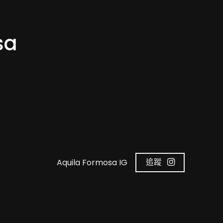
sa
Aquila Formosa IG
追蹤