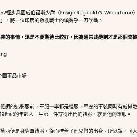
兵團威伯福斯少尉（Ensign Reginald G. Wilberf
劍」，將一位印度的叛亂戰士的頭幾乎一刀砍斷。
神裝的事情，還是不要期待比較好，因為通常裁縫劍才是那個會
ng
帝國軍品市場
上低調的迷彩服前，軍服一率都是禮服，華麗的軍裝同時有威攝
、19世紀的年輕人一生第一件穿得出門的禮服，就是他的軍服。
見黛西便是身穿軍禮服，從而掩蓋了他卑微的出身。所以說，《