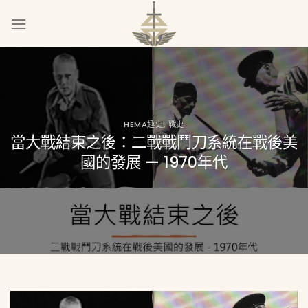
Skip
to
content
HEMA趣史
,
戰史
當大戰結束之後：二戰戰鬥刀系統在戰後美
國的發展 — 1970年代