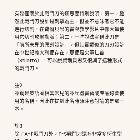
有幾個關於此戰鬥刀的迷思要特別說明：第一，雖
然此戰鬥刀設計是刺擊為主，但並不意味者它不能
進行切割，在費爾貝恩的書與教學影片中都大量使
用它切割攻擊動脈；第二，一些說法宣稱此刀是
「前所未見的原創設計」，但其實類似的刀刃設計
在中世紀義大利便存在，那便是尖筆匕首
（Stiletto），可以說費爾貝恩又復興了這種形式
的戰鬥刀。
註2
冷鋼是英語圈相當常見的冷兵器書籍或產品線會使
用的名稱，因此在提到此名時須注意討論的是那一
本。
註3
除了A-F戰鬥刀外，F-S戰鬥刀還有非常多衍生型