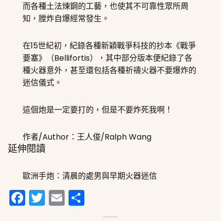
而各種土法煉鋼的工藝，也使其不可靠性眾所周
知，膛炸自爆經常發生。
在15世紀初，紀錄各種新穎戰爭科技的抄本
《戰爭
要塞》（Bellifortis）
，其中部分版本便紀錄了各
種火器意外，甚至還包括各種祈禱火器不要爆炸的
迷信儀式。
這個炮是一定要打的，但是不要炸死我啊！
作者/Author：王人俊/Ralph Wang
延伸閱讀
歐洲手炮：清晨的處男與早期火器迷信
Facebook
Twitter
Email
分
享