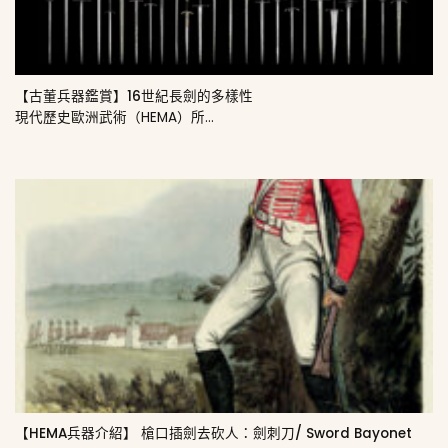
【古董兵器鑑賞】16世紀長劍的多樣性
現代歷史歐洲武術（HEMA）所...
【HEMA兵器介紹】 槍口插劍去砍人：劍刺刀/ Sword Bayonet