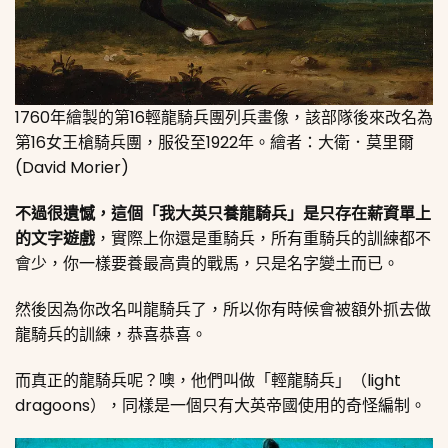
1760年繪製的第16輕龍騎兵團列兵畫像，該部隊後來改名為
第16女王槍騎兵團，服役至1922年。繪者：大衛．莫里爾
(David Morier)
不過很遺憾，這個「我大英只養龍騎兵」是只存在薪資單上
的文字遊戲
，實際上你還是重騎兵，所有重騎兵的訓練都不
會少，你一樣要養最高貴的戰馬，只是名字變土而已。
然後因為你改名叫龍騎兵了，所以你有時候會被額外抓去做
龍騎兵的訓練，恭喜恭喜。
而真正的龍騎兵呢？噢，他們叫做「輕龍騎兵」（light
dragoons），同樣是一個只有大英帝國使用的奇怪編制。