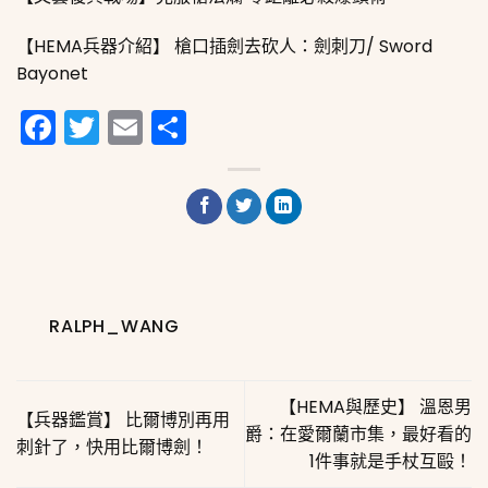
【HEMA兵器介紹】 槍口插劍去砍人：劍刺刀/ Sword
Bayonet
Facebook
Twitter
Email
分
享
RALPH_WANG
【HEMA與歷史】 溫恩男
【兵器鑑賞】 比爾博別再用
爵：在愛爾蘭市集，最好看的
刺針了，快用比爾博劍！
1件事就是手杖互毆！