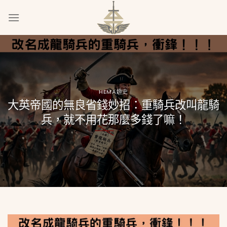
Skip
to
content
HEMA趣史
大英帝國的無良省錢妙招：重騎兵改叫龍騎
兵，就不用花那麼多錢了嘛！