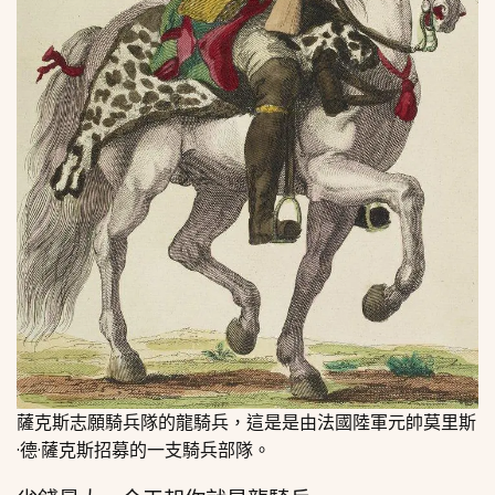
薩克斯志願騎兵隊的龍騎兵，這是是由法國陸軍元帥莫里斯
·德·薩克斯招募的一支騎兵部隊。