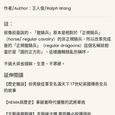
作者/Author：王人俊/Ralph Wang
註：
就像前面說的，「龍騎兵」原本是相對於「正規騎兵」
（horse/ regular cavalry）的非正規騎兵，所以改革完成
後的「正規龍騎兵」（regular dragoons）這個名稱就相
當於是「圓的正方形」，這樣邏輯錯亂的稱呼。
不過大英省錢嘛，生意，不寒磣。
延伸閱讀
【歷史雜談】扮男裝從軍至名滿天下 17世紀英國傳奇女兵
的故事
【HEMA與歷史】拿破崙時代優雅的武將單挑
【文藝復興戰場】克服槍法爛 零距離必殺爆頭術