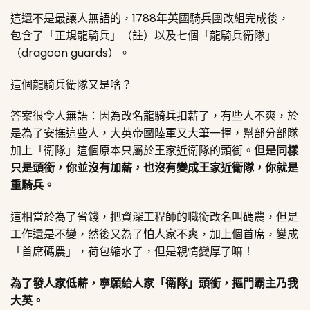
這還不是最讓人無語的，1788年英國騎兵團改組完成後，
包含了「正規龍騎兵」（註）以及七個「龍騎兵衛隊」
（dragoon guards）。
這個龍騎兵衛隊又是啥？
答案很令人無語：因為改名龍騎兵扣薪了，有些人不爽，於
是為了安撫這些人，大英帝國陸軍又大筆一揮，幫部分部隊
加上「衛隊」這個原本只屬於王家近衛隊的頭銜。
但是同樣
只是頭銜，你並沒有加薪，也沒有變成王家近衛隊，你就是
重騎兵。
這相當於為了省錢，把資深工程師的職銜改名叫碼農，但是
工作還是不變，然後又為了怕人家不爽，加上個首席，變成
「首席碼農」，荷包縮水了，但是親情變厚了嘛！
為了發人家低薪，寧願給人家「衛隊」頭銜，摳門霸主乃我
大英。