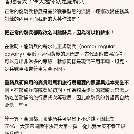
省錢最大，今天起你就是龍騎兵
正常的龍騎兵發展是基於戰爭型態的演變，逐漸改變任務與
訓練的內容。而我們的大英作法是：
把正常的騎兵部隊改名叫龍騎兵，因為可以扣薪水！
在當時，龍騎兵的薪水比正規騎兵（horse/ regular
cavalry）要低，這個背後的原因是，古代馬匹依照品種，
可以分出非常多的等級，就像同樣是現代軍用車輛，坦克、
步兵戰車和吉普車完全不同。
重騎兵衝鋒用的高貴戰馬和旅行馬需要的照顧與成本完全不
同。
在龍騎兵部隊發展初期，作為騎馬步兵的龍騎兵只需要
騎吃苦耐操的旅行馬或次等戰馬，因此龍騎兵的養護費自然
要低一些。
算一算，全國都只養龍騎兵可以省下不少錢，因此在
1746，大英帝國陸軍決定大筆一揮，從此我大英不養正規
騎兵啦！